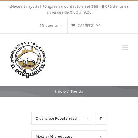
Saltar
¿Necesita ayuda? Póngase en contacto en el 988 411 073 de lunes
a viernes de 9:00 a 19:00
al
contenido
Mi cuenta
CARRITO
Inicio
/
Tienda
Ordena por
Popularidad
Mostrar
16 productos