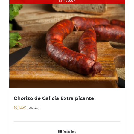
Sin stock
Chorizo de Galicia Extra picante
8,14
€
IVA inc
Detalles