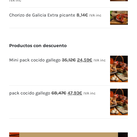
IVA inc
Chorizo de Galicia Extra picante
8,14
€
IVA inc
Productos con descuento
El
El
Mini pack cocido gallego
35,12
€
24,59
€
IVA inc
precio
precio
original
actual
era:
es:
El
El
pack cocido gallego
68,47
€
47,93
€
35,12€.
24,59€.
IVA inc
precio
precio
original
actual
era:
es:
68,47€.
47,93€.