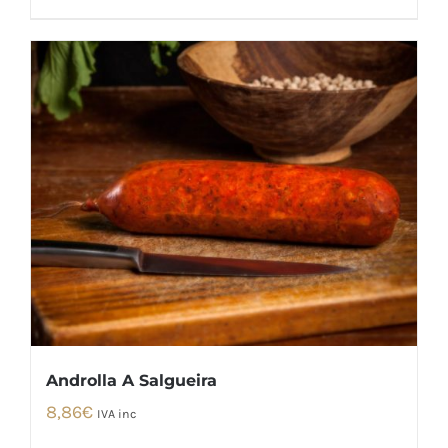
Androlla A Salgueira
8,86
€
IVA inc