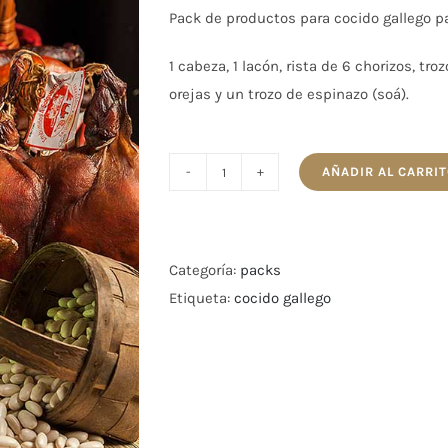
68,47€.
47,93€.
Pack de productos para cocido gallego p
1 cabeza, 1 lacón, rista de 6 chorizos, tr
orejas y un trozo de espinazo (soá).
AÑADIR AL CARRI
pack
cocido
gallego
cantidad
Categoría:
packs
Etiqueta:
cocido gallego