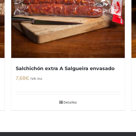
Salchichón extra A Salgueira envasado
7,68
€
IVA inc
Detalles