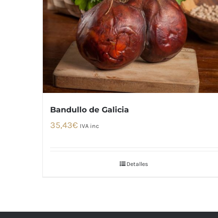
Bandullo de Galicia
35,43
€
IVA inc
Detalles