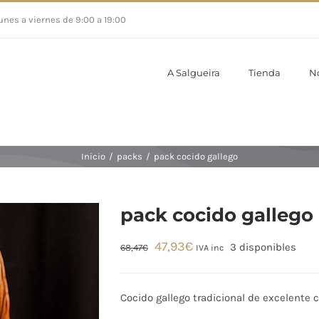
unes a viernes de 9:00 a 19:00
A Salgueira
Tienda
N
Inicio
/
packs
/
pack cocido gallego
pack cocido gallego
El
El
47,93
€
3 disponibles
68,47
€
IVA inc
precio
precio
original
actual
Cocido gallego tradicional de excelente 
era:
es: