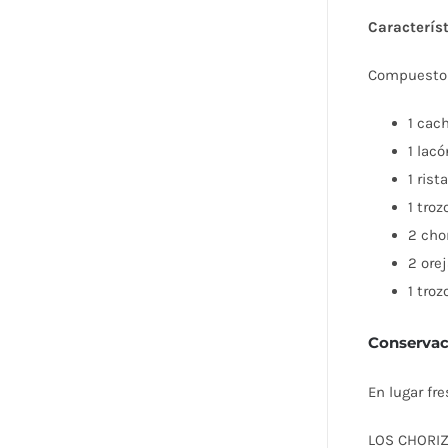
Caracterís
Compuesto 
1 cac
1 lac
1 rist
1 tro
2 cho
2 ore
1 tro
Conservac
En lugar fre
LOS CHORIZ