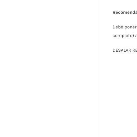
Recomenda
Debe poner 
completo) a
DESALAR R