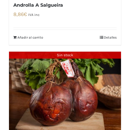
Androlla A Salgueira
8,86
€
IVA inc
Añadir al carrito
Detalles
Sin stock