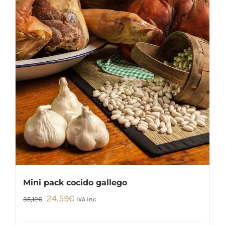
Mini pack cocido gallego
El
El
24,59
€
35,12
€
IVA inc
precio
precio
original
actual