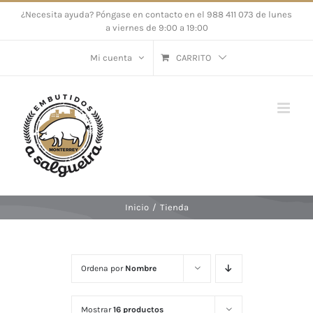
Saltar
¿Necesita ayuda? Póngase en contacto en el 988 411 073 de lunes
a viernes de 9:00 a 19:00
al
contenido
Mi cuenta
CARRITO
Inicio
/
Tienda
Ordena por
Nombre
Mostrar
16 productos