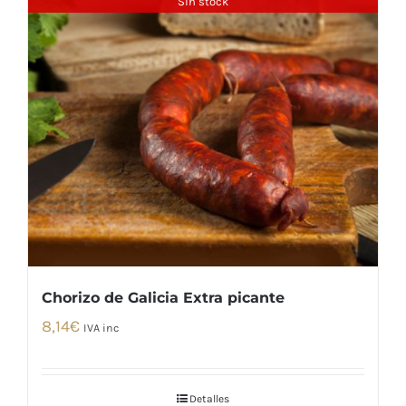
Sin stock
Chorizo de Galicia Extra picante
8,14
€
IVA inc
Detalles