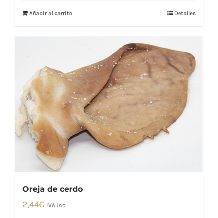
era:
es:
Añadir al carrito
Detalles
35,12€.
24,59€.
Oreja de cerdo
2,44
€
IVA inc