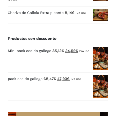
IVA inc
Chorizo de Galicia Extra picante
8,14
€
IVA inc
Productos con descuento
El
El
Mini pack cocido gallego
35,12
€
24,59
€
IVA inc
precio
precio
original
actual
era:
es:
El
El
pack cocido gallego
68,47
€
47,93
€
35,12€.
24,59€.
IVA inc
precio
precio
original
actual
era:
es:
68,47€.
47,93€.