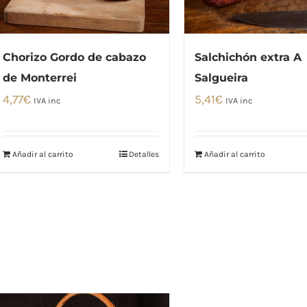
Chorizo Gordo de cabazo
Salchichón extra A
de Monterrei
Salgueira
4,77
€
5,41
€
IVA inc
IVA inc
Añadir al carrito
Detalles
Añadir al carrito