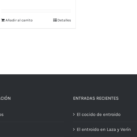
precio
precio
original
actual
era:
es:
Añadir al carrito
Detalles
35,12€.
24,59€.
ACIÓN
ENTRADAS RECIENTES
os
El cocido de entroido
El entroido en Laza y Verín