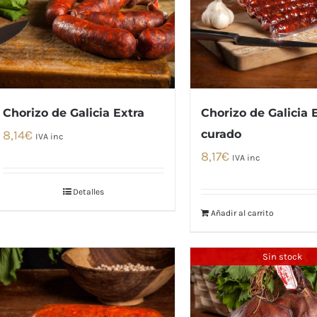
Chorizo de Galicia Extra
Chorizo de Galicia 
8,14
€
curado
IVA inc
8,17
€
IVA inc
Detalles
Añadir al carrito
Sin stock