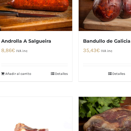
Androlla A Salgueira
Bandullo de Galicia
8,86
€
35,43
€
IVA inc
IVA inc
Añadir al carrito
Detalles
Detalles