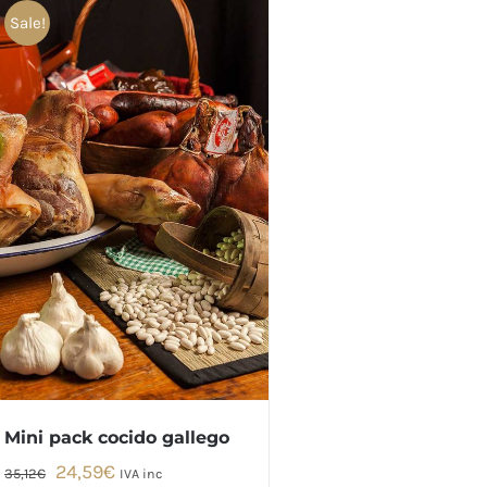
Sale!
Mini pack cocido gallego
El
El
24,59
€
35,12
€
IVA inc