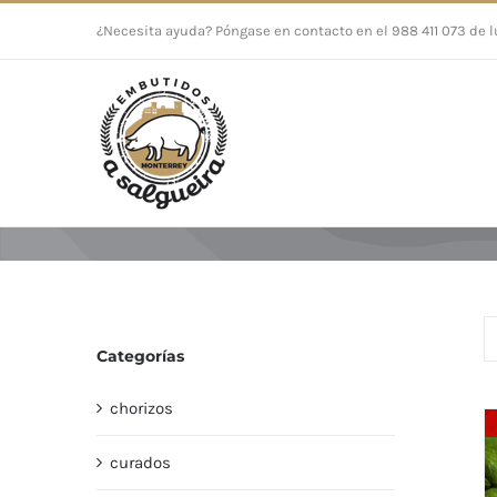
Saltar
¿Necesita ayuda? Póngase en contacto en el 988 411 073 de l
al
contenido
Categorías
chorizos
curados