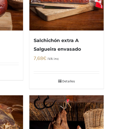
Salchichón extra A
Salgueira envasado
7,68
€
IVA inc
Detalles