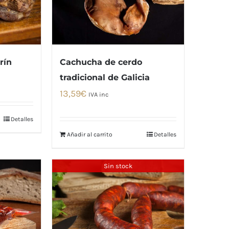
rín
Cachucha de cerdo
tradicional de Galicia
13,59
€
IVA inc
Detalles
Añadir al carrito
Detalles
Sin stock