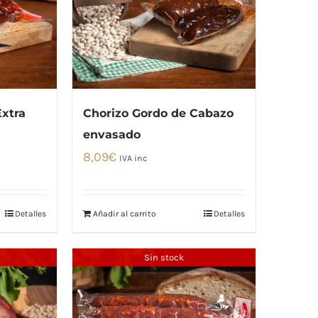
Extra
Chorizo Gordo de Cabazo
envasado
8,09
€
IVA inc
Detalles
Añadir al carrito
Detalles
Sin stock