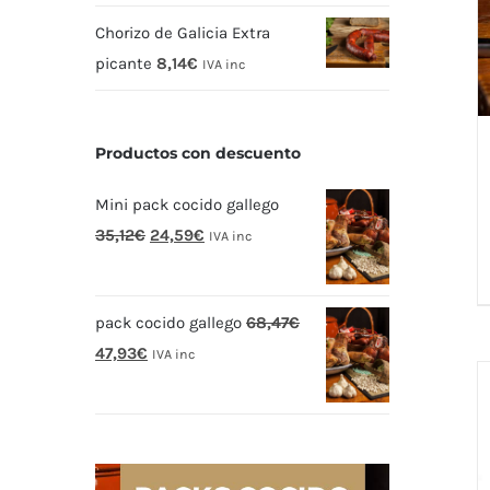
Chorizo de Galicia Extra
picante
8,14
€
IVA inc
Productos con descuento
Mini pack cocido gallego
El
El
35,12
€
24,59
€
IVA inc
precio
precio
original
actual
pack cocido gallego
68,47
€
era:
es:
El
El
47,93
€
35,12€.
24,59€.
IVA inc
precio
precio
original
actual
era:
es:
68,47€.
47,93€.