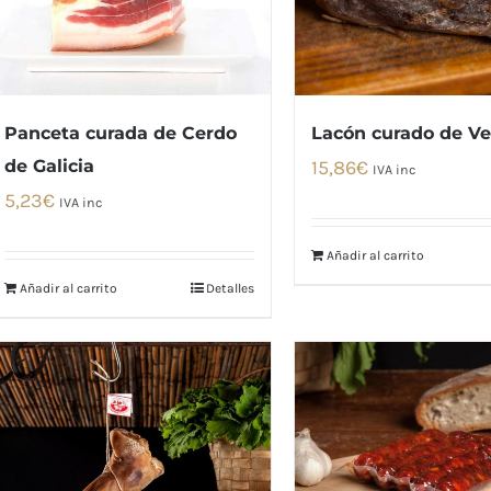
Panceta curada de Cerdo
Lacón curado de Ve
de Galicia
15,86
€
IVA inc
5,23
€
IVA inc
Añadir al carrito
Añadir al carrito
Detalles