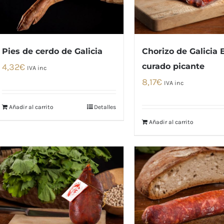
Chorizo de Galicia 
Pies de cerdo de Galicia
curado picante
4,32
€
IVA inc
8,17
€
IVA inc
Añadir al carrito
Detalles
Añadir al carrito