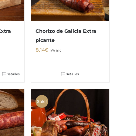
Extra
Chorizo de Galicia Extra
picante
8,14
€
IVA inc
Detalles
Detalles
Sale!