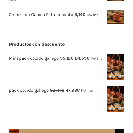
IVA inc
Chorizo de Galicia Extra picante
8,14
€
IVA inc
Productos con descuento
El
El
Mini pack cocido gallego
35,12
€
24,59
€
IVA inc
precio
precio
original
actual
era:
es:
El
El
pack cocido gallego
68,47
€
47,93
€
35,12€.
24,59€.
IVA inc
precio
precio
original
actual
era:
es:
68,47€.
47,93€.