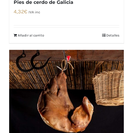
Pies de cerdo de Galicia
4,32
€
IVA inc
Añadir al carrito
Detalles