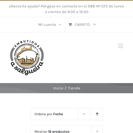
Saltar
¿Necesita ayuda? Póngase en contacto en el 988 411 073 de lunes
a viernes de 9:00 a 19:00
al
contenido
Mi cuenta
CARRITO
Inicio
/
Tienda
Ordena por
Fecha
Mostrar
16 productos