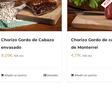
Chorizo Gordo de Cabazo
Chorizo Gordo de c
envasado
de Monterrei
8,09
€
4,77
€
IVA inc
IVA inc
Añadir al carrito
Detalles
Añadir al carrito