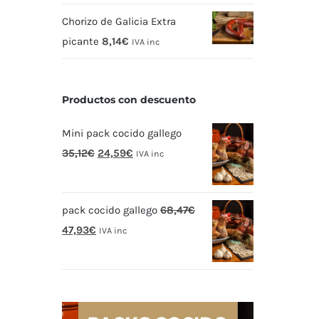
Chorizo de Galicia Extra
picante
8,14
€
IVA inc
Productos con descuento
Mini pack cocido gallego
El
El
35,12
€
24,59
€
IVA inc
precio
precio
original
actual
pack cocido gallego
68,47
€
era:
es:
El
El
47,93
€
35,12€.
24,59€.
IVA inc
precio
precio
original
actual
era:
es:
68,47€.
47,93€.