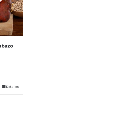
abazo
Detalles