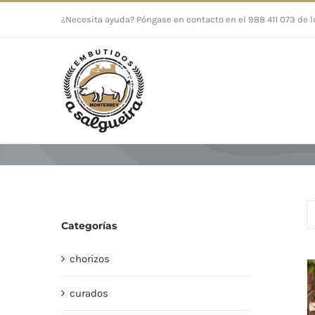
Saltar
¿Necesita ayuda? Póngase en contacto en el 988 411 073 de l
al
contenido
Categorías
chorizos
curados