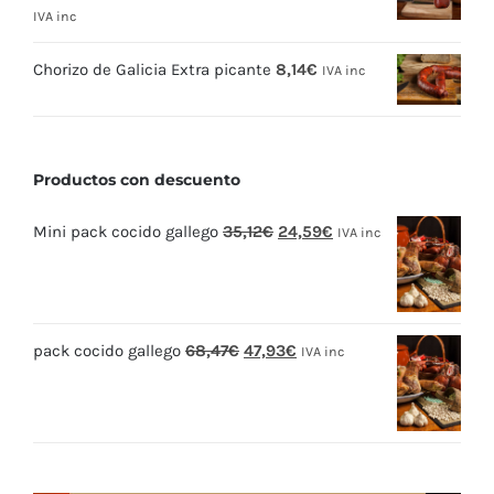
IVA inc
Chorizo de Galicia Extra picante
8,14
€
IVA inc
Productos con descuento
El
El
Mini pack cocido gallego
35,12
€
24,59
€
IVA inc
precio
precio
original
actual
era:
es:
El
El
pack cocido gallego
68,47
€
47,93
€
35,12€.
24,59€.
IVA inc
precio
precio
original
actual
era:
es:
68,47€.
47,93€.