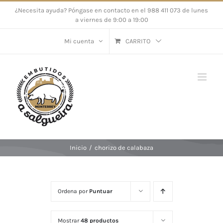
Saltar
¿Necesita ayuda? Póngase en contacto en el 988 411 073 de lunes
a viernes de 9:00 a 19:00
al
contenido
Mi cuenta
CARRITO
Inicio
/
chorizo de calabaza
Ordena por
Puntuar
Mostrar
48 productos