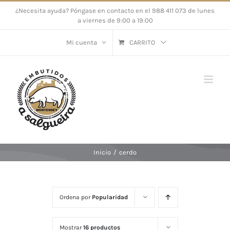
Saltar
¿Necesita ayuda? Póngase en contacto en el 988 411 073 de lunes
a viernes de 9:00 a 19:00
al
contenido
Mi cuenta
CARRITO
Inicio
/
cerdo
Ordena por
Popularidad
Mostrar
16 productos