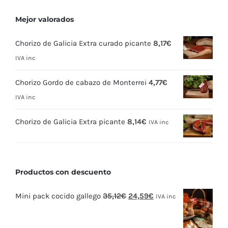
Mejor valorados
Chorizo de Galicia Extra curado picante
8,17
€
IVA inc
Chorizo Gordo de cabazo de Monterrei
4,77
€
IVA inc
Chorizo de Galicia Extra picante
8,14
€
IVA inc
Productos con descuento
El
El
Mini pack cocido gallego
35,12
€
24,59
€
IVA inc
precio
precio
original
actual