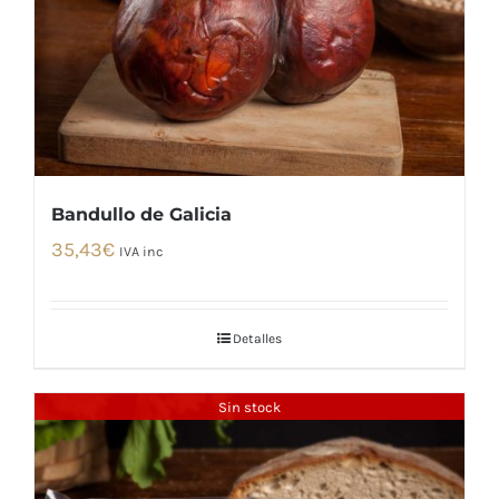
Bandullo de Galicia
35,43
€
IVA inc
Detalles
Sin stock