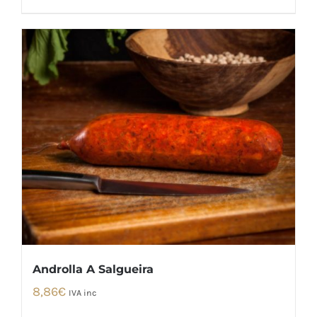
Androlla A Salgueira
8,86
€
IVA inc