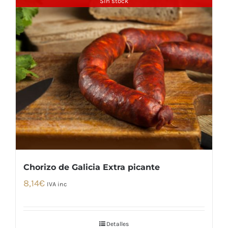
Sin stock
Chorizo de Galicia Extra picante
8,14
€
IVA inc
Detalles