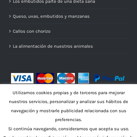
Los embutidos parte de una dieta sana
Queso, uvas, embutidos y manzanas
Callos con chorizo
La alimentación de nuestros animales
Utilizamos cookies propias y de terceros para mejorar
nuestros servicios, personalizar y analizar sus hábitos de
navegación y mostrarle publicidad relacionada con sus
preferencias.
Si continúa navegando, consideramos que acepta su uso.
© Copyright 2016 -
2026 | Embutidos A Salgueira por
nacher