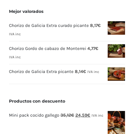
Mejor valorados
Chorizo de Galicia Extra curado picante
8,17
€
IVA inc
Chorizo Gordo de cabazo de Monterrei
4,77
€
IVA inc
Chorizo de Galicia Extra picante
8,14
€
IVA inc
Productos con descuento
El
El
Mini pack cocido gallego
35,12
€
24,59
€
IVA inc
precio
precio
original
actual