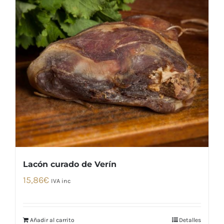
Lacón curado de Verín
15,86
€
IVA inc
Añadir al carrito
Detalles