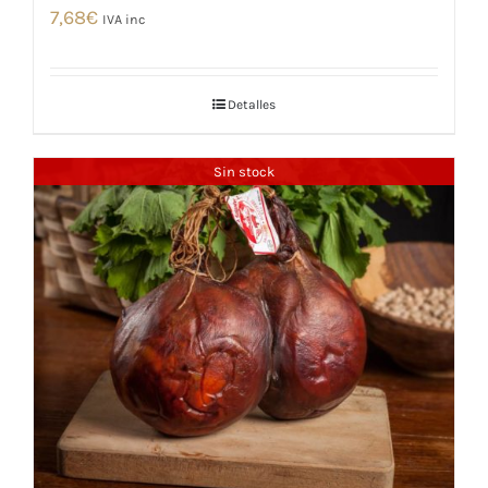
7,68
€
IVA inc
Detalles
Sin stock