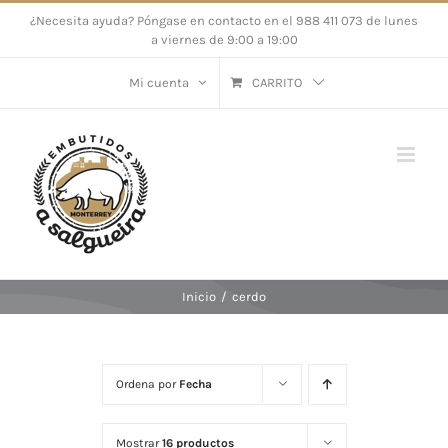
Saltar
¿Necesita ayuda? Póngase en contacto en el 988 411 073 de lunes
a viernes de 9:00 a 19:00
al
contenido
Mi cuenta
CARRITO
Inicio
/
cerdo
Ordena por
Fecha
Mostrar
16 productos