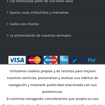
Los embutidos parte de una dieta sana
Queso, uvas, embutidos y manzanas
Callos con chorizo
La alimentación de nuestros animales
Utilizamos cookies propias y de terceros para mejorar
nuestros servicios, personalizar y analizar sus hábitos de
navegación y mostrarle publicidad relacionada con sus
preferencias.
Si continúa navegando, consideramos que acepta su uso.
© Copyright 2016 -
2026 | Embutidos A Salgueira por
nacher