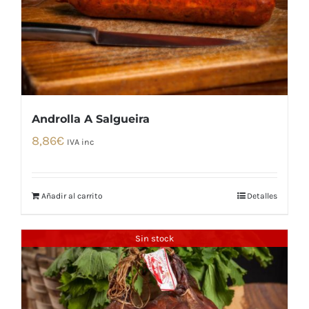
Androlla A Salgueira
8,86
€
IVA inc
Añadir al carrito
Detalles
Sin stock