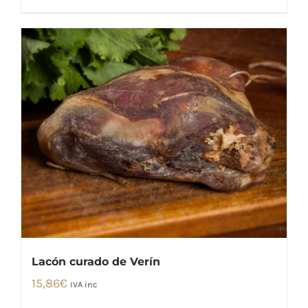
Lacón curado de Verín
15,86
€
IVA inc