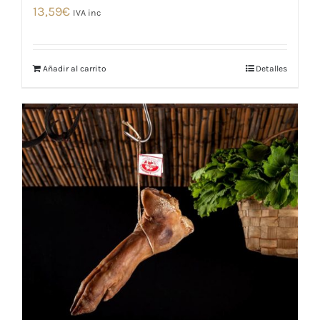
13,59
€
IVA inc
Añadir al carrito
Detalles