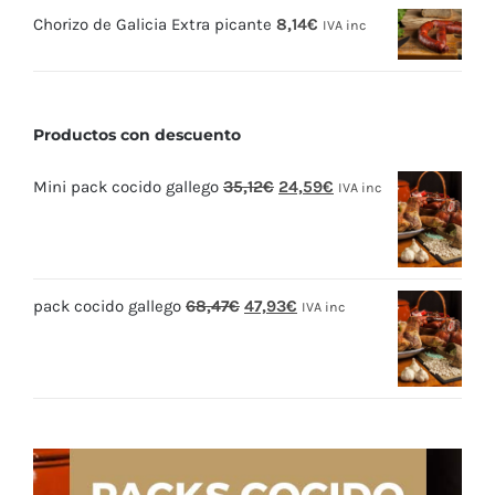
Chorizo de Galicia Extra picante
8,14
€
IVA inc
Productos con descuento
El
El
Mini pack cocido gallego
35,12
€
24,59
€
IVA inc
precio
precio
original
actual
era:
es:
El
El
pack cocido gallego
68,47
€
47,93
€
35,12€.
24,59€.
IVA inc
precio
precio
original
actual
era:
es:
68,47€.
47,93€.