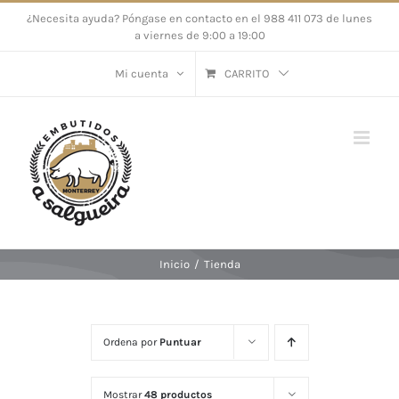
Saltar
¿Necesita ayuda? Póngase en contacto en el 988 411 073 de lunes
a viernes de 9:00 a 19:00
al
contenido
Mi cuenta
CARRITO
Inicio
/
Tienda
Ordena por
Puntuar
Mostrar
48 productos