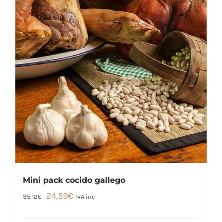
Mini pack cocido gallego
El
El
24,59
€
35,12
€
IVA inc
precio
precio
original
actual