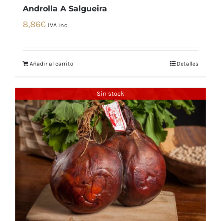
Androlla A Salgueira
8,86
€
IVA inc
Añadir al carrito
Detalles
Sin stock