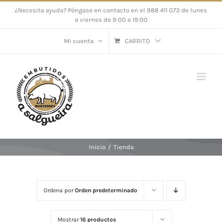
Saltar
¿Necesita ayuda? Póngase en contacto en el 988 411 073 de lunes
a viernes de 9:00 a 19:00
al
contenido
Mi cuenta
CARRITO
Inicio
/
Tienda
Ordena por
Orden predeterminado
Mostrar
16 productos