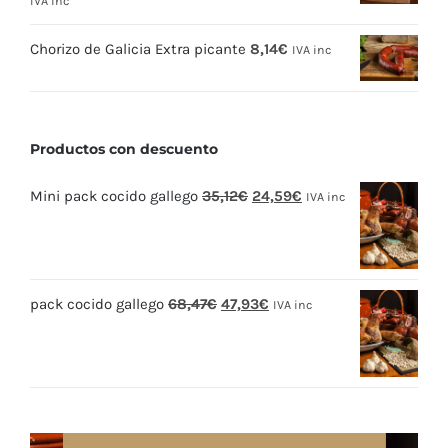
IVA inc
Chorizo de Galicia Extra picante
8,14
€
IVA inc
Productos con descuento
El
El
Mini pack cocido gallego
35,12
€
24,59
€
IVA inc
precio
precio
original
actual
era:
es:
El
El
pack cocido gallego
68,47
€
47,93
€
35,12€.
24,59€.
IVA inc
precio
precio
original
actual
era:
es:
68,47€.
47,93€.