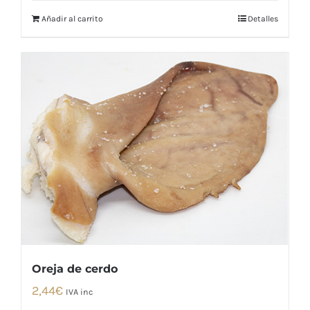
era:
es:
Añadir al carrito
Detalles
35,12€.
24,59€.
Oreja de cerdo
2,44
€
IVA inc