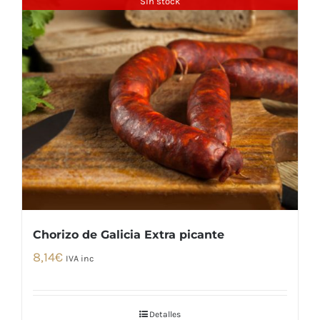
Sin stock
Chorizo de Galicia Extra picante
8,14
€
IVA inc
Detalles