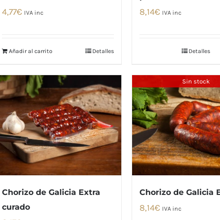
4,77
€
8,14
€
IVA inc
IVA inc
Añadir al carrito
Detalles
Detalles
Sin stock
Chorizo de Galicia Extra
Chorizo de Galicia 
curado
8,14
€
IVA inc