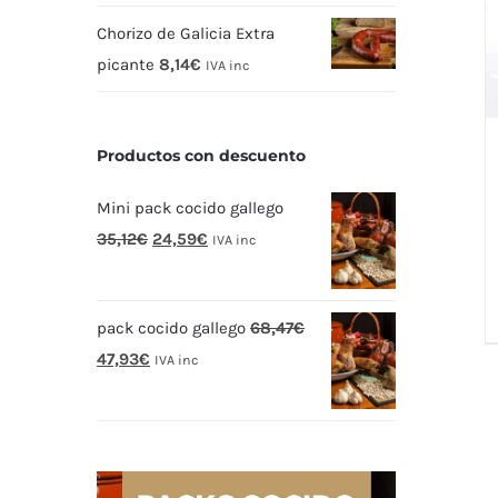
Chorizo de Galicia Extra
picante
8,14
€
IVA inc
Productos con descuento
Mini pack cocido gallego
El
El
35,12
€
24,59
€
IVA inc
precio
precio
original
actual
pack cocido gallego
68,47
€
era:
es:
El
El
47,93
€
35,12€.
24,59€.
IVA inc
precio
precio
original
actual
era:
es:
68,47€.
47,93€.