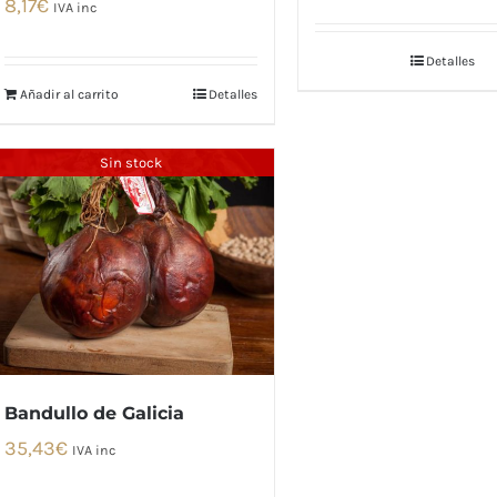
8,17
€
IVA inc
Detalles
Añadir al carrito
Detalles
Sin stock
Bandullo de Galicia
35,43
€
IVA inc