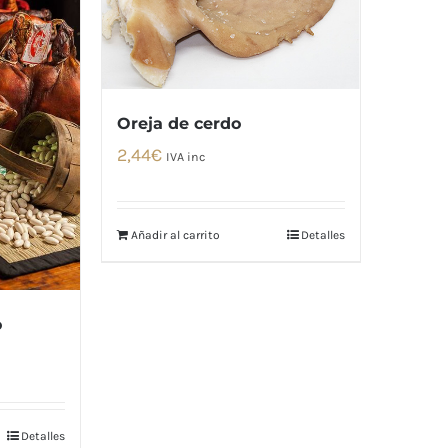
Oreja de cerdo
2,44
€
IVA inc
Añadir al carrito
Detalles
o
Detalles