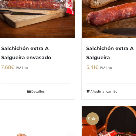
Salchichón extra A
Salchichón extra A
Salgueira envasado
Salgueira
7,68
€
5,41
€
IVA inc
IVA inc
Detalles
Añadir al carrito
Sale!