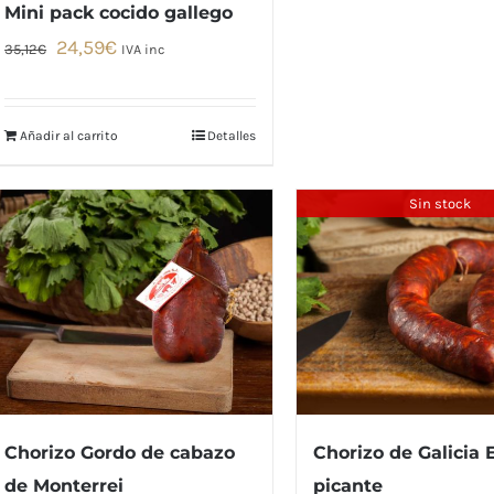
Mini pack cocido gallego
El
El
24,59
€
35,12
€
IVA inc
precio
precio
original
actual
era:
es:
Añadir al carrito
Detalles
35,12€.
24,59€.
Sin stock
Chorizo Gordo de cabazo
Chorizo de Galicia 
de Monterrei
picante