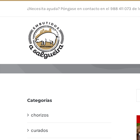
Saltar
¿Necesita ayuda? Póngase en contacto en el 988 411 073 de l
al
contenido
Categorías
chorizos
curados