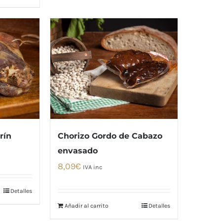
rín
Chorizo Gordo de Cabazo
envasado
8,09
€
IVA inc
Detalles
Añadir al carrito
Detalles