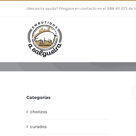
Saltar
¿Necesita ayuda? Póngase en contacto en el 988 411 073 de l
al
contenido
Categorías
chorizos
curados