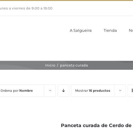
unes a viernes de 9:00 a 19:00
A Salgueira
Tienda
N
Inicio
/
panceta curada
Ordena por
Nombre
Mostrar
16 productos
Panceta curada de Cerdo de 