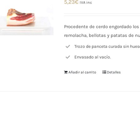
5,23
€
IVA inc
Procedente de cerdo engordado los
remolacha, bellotas y patatas de nu
Trozo de panceta curada sin hues
Envasado al vacío.
Añadir al carrito
Detalles