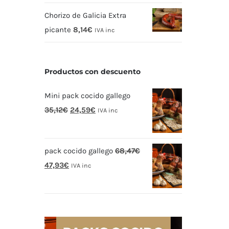
Chorizo de Galicia Extra
picante
8,14
€
IVA inc
Productos con descuento
Mini pack cocido gallego
El
El
35,12
€
24,59
€
IVA inc
precio
precio
original
actual
pack cocido gallego
68,47
€
era:
es:
El
El
47,93
€
35,12€.
24,59€.
IVA inc
precio
precio
original
actual
era:
es:
68,47€.
47,93€.