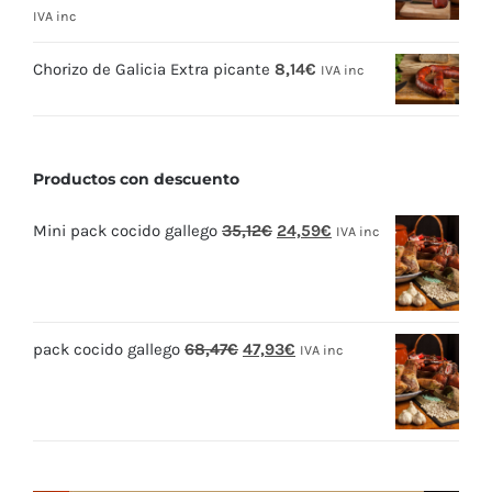
IVA inc
Chorizo de Galicia Extra picante
8,14
€
IVA inc
Productos con descuento
El
El
Mini pack cocido gallego
35,12
€
24,59
€
IVA inc
precio
precio
original
actual
era:
es:
El
El
pack cocido gallego
68,47
€
47,93
€
35,12€.
24,59€.
IVA inc
precio
precio
original
actual
era:
es:
68,47€.
47,93€.