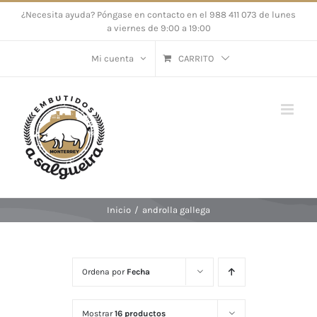
Saltar
¿Necesita ayuda? Póngase en contacto en el 988 411 073 de lunes
a viernes de 9:00 a 19:00
al
contenido
Mi cuenta
CARRITO
Inicio
/
androlla gallega
Ordena por
Fecha
Mostrar
16 productos