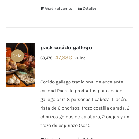
Añadir al carrito
Detalles
pack cocido gallego
Sale!
El
El
47,93
€
68,47
€
IVA inc
precio
precio
original
actual
Cocido gallego tradicional de excelente
era:
es:
calidad Pack de productos para cocido
68,47€.
47,93€.
gallego para 8 personas 1 cabeza, 1 lacón,
rista de 6 chorizos, trozo costilla curada, 2
chorizos gordos de calabaza, 2 orejas y un
trozo de espinazo (soá).