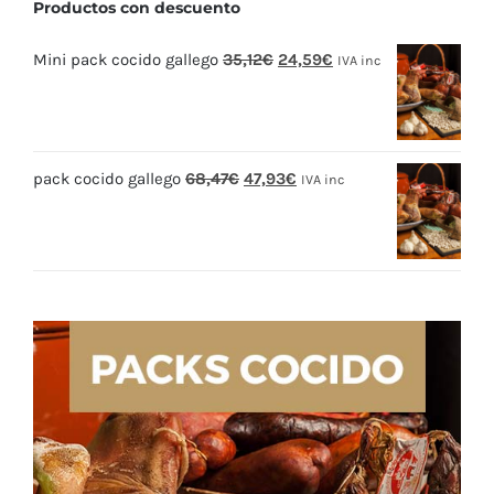
Productos con descuento
El
El
Mini pack cocido gallego
35,12
€
24,59
€
IVA inc
precio
precio
original
actual
era:
es:
El
El
pack cocido gallego
68,47
€
47,93
€
35,12€.
24,59€.
IVA inc
precio
precio
original
actual
era:
es:
68,47€.
47,93€.