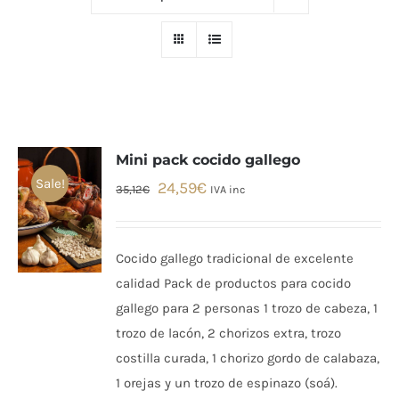
Mini pack cocido gallego
Sale!
El
El
24,59
€
35,12
€
IVA inc
precio
precio
original
actual
Cocido gallego tradicional de excelente
era:
es:
calidad Pack de productos para cocido
35,12€.
24,59€.
gallego para 2 personas 1 trozo de cabeza, 1
trozo de lacón, 2 chorizos extra, trozo
costilla curada, 1 chorizo gordo de calabaza,
1 orejas y un trozo de espinazo (soá).