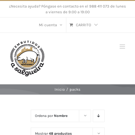
Saltar
¿Necesita ayuda? Póngase en contacto en el 988 411 073 de lunes
a viernes de 9:00 a 19:00
al
contenido
Mi cuenta
CARRITO
Inicio
/
packs
Ordena por
Nombre
Mostrar
48 productos