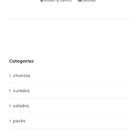
Añadir al carrito
Detalles
Categorías
chorizos
curados
salados
packs