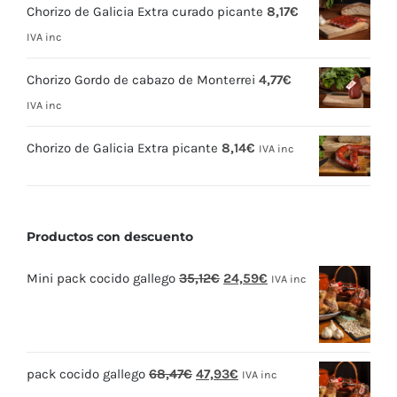
Chorizo de Galicia Extra curado picante
8,17
€
IVA inc
Chorizo Gordo de cabazo de Monterrei
4,77
€
IVA inc
Chorizo de Galicia Extra picante
8,14
€
IVA inc
Productos con descuento
El
El
Mini pack cocido gallego
35,12
€
24,59
€
IVA inc
precio
precio
original
actual
era:
es:
El
El
pack cocido gallego
68,47
€
47,93
€
35,12€.
24,59€.
IVA inc