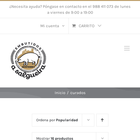
Saltar
¿Necesita ayuda? Póngase en contacto en el 988 411 073 de lunes
a viernes de 9:00 a 19:00
al
contenido
Mi cuenta
CARRITO
Inicio
/
curados
Ordena por
Popularidad
Mostrar
16 productos