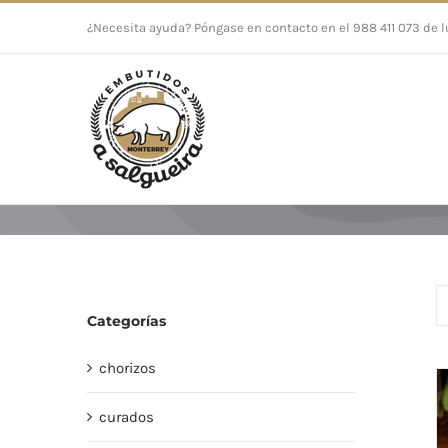
Saltar
¿Necesita ayuda? Póngase en contacto en el 988 411 073 de l
al
contenido
Categorías
chorizos
curados