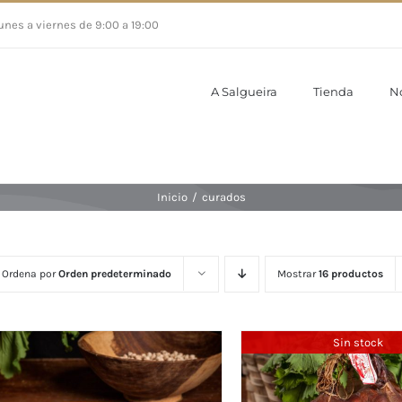
unes a viernes de 9:00 a 19:00
A Salgueira
Tienda
N
Inicio
/
curados
Ordena por
Orden predeterminado
Mostrar
16 productos
Sin stock