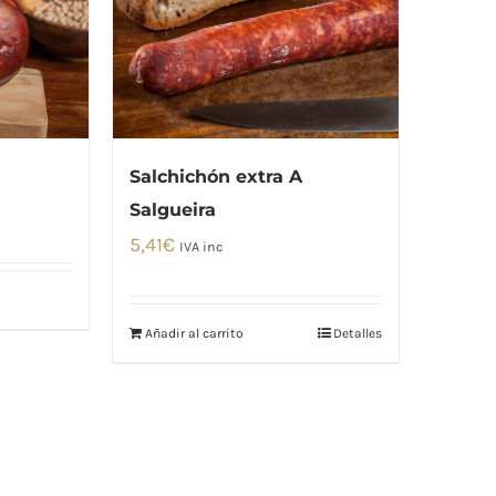
Salchichón extra A
Salgueira
5,41
€
IVA inc
Añadir al carrito
Detalles