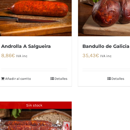
Androlla A Salgueira
Bandullo de Galicia
8,86
€
35,43
€
IVA inc
IVA inc
Añadir al carrito
Detalles
Detalles
Sin stock