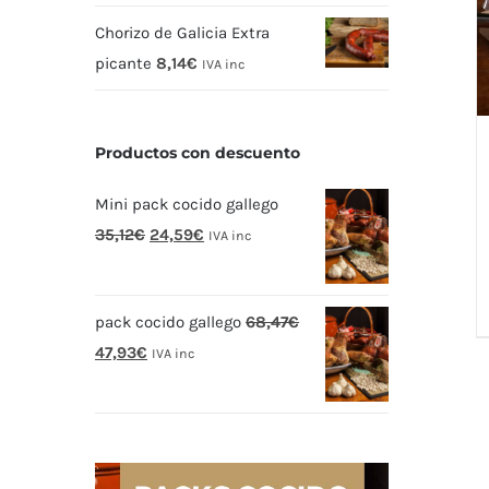
Chorizo de Galicia Extra
picante
8,14
€
IVA inc
Productos con descuento
Mini pack cocido gallego
El
El
35,12
€
24,59
€
IVA inc
precio
precio
original
actual
pack cocido gallego
68,47
€
era:
es:
El
El
47,93
€
35,12€.
24,59€.
IVA inc
precio
precio
original
actual
era:
es:
68,47€.
47,93€.