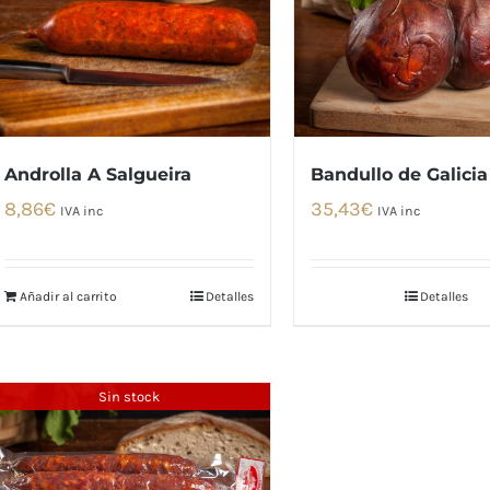
Androlla A Salgueira
Bandullo de Galicia
8,86
€
35,43
€
IVA inc
IVA inc
Añadir al carrito
Detalles
Detalles
Sin stock