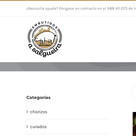
Saltar
¿Necesita ayuda? Póngase en contacto en el 988 411 073 de l
al
contenido
Categorías
chorizos
curados