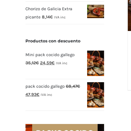
Chorizo de Galicia Extra
picante
8,14
€
IVA inc
Productos con descuento
Mini pack cocido gallego
El
El
35,12
€
24,59
€
IVA inc
precio
precio
original
actual
pack cocido gallego
68,47
€
era:
es:
El
El
47,93
€
35,12€.
24,59€.
IVA inc
precio
precio
original
actual
era:
es:
68,47€.
47,93€.