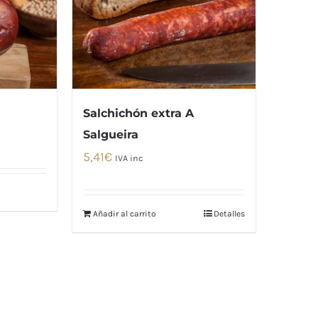
Salchichón extra A
Salgueira
5,41
€
IVA inc
Añadir al carrito
Detalles