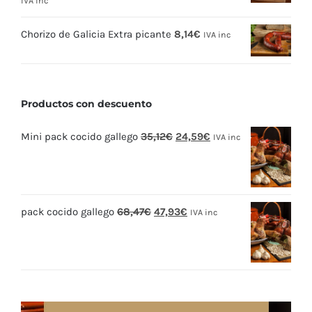
IVA inc
Chorizo de Galicia Extra picante
8,14
€
IVA inc
Productos con descuento
El
El
Mini pack cocido gallego
35,12
€
24,59
€
IVA inc
precio
precio
original
actual
era:
es:
El
El
pack cocido gallego
68,47
€
47,93
€
35,12€.
24,59€.
IVA inc
precio
precio
original
actual
era:
es:
68,47€.
47,93€.