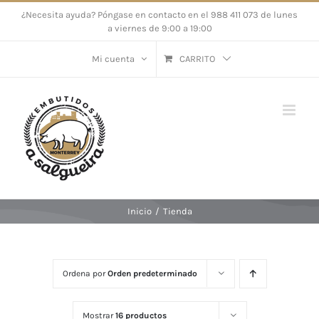
Saltar
¿Necesita ayuda? Póngase en contacto en el 988 411 073 de lunes
a viernes de 9:00 a 19:00
al
contenido
Mi cuenta
CARRITO
Inicio
/
Tienda
Ordena por
Orden predeterminado
Mostrar
16 productos