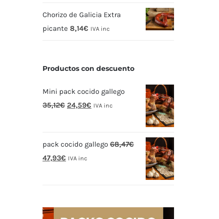
Chorizo de Galicia Extra
picante
8,14
€
IVA inc
Productos con descuento
Mini pack cocido gallego
El
El
35,12
€
24,59
€
IVA inc
precio
precio
original
actual
pack cocido gallego
68,47
€
era:
es:
El
El
47,93
€
35,12€.
24,59€.
IVA inc
precio
precio
original
actual
era:
es:
68,47€.
47,93€.