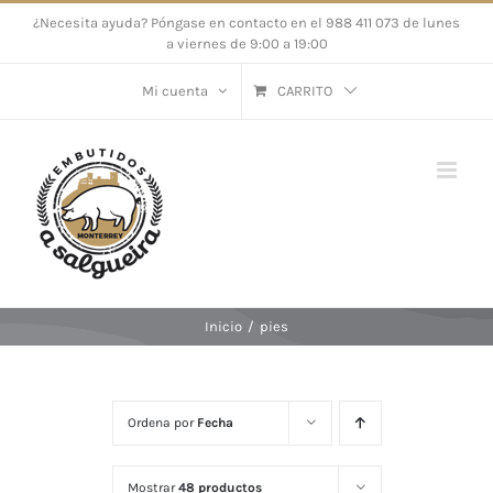
Saltar
¿Necesita ayuda? Póngase en contacto en el 988 411 073 de lunes
a viernes de 9:00 a 19:00
al
contenido
Mi cuenta
CARRITO
Inicio
/
pies
Ordena por
Fecha
Mostrar
48 productos