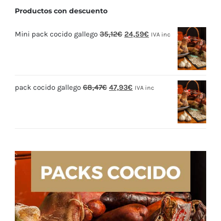
Productos con descuento
El
El
Mini pack cocido gallego
35,12
€
24,59
€
IVA inc
precio
precio
original
actual
era:
es:
El
El
pack cocido gallego
68,47
€
47,93
€
35,12€.
24,59€.
IVA inc
precio
precio
original
actual
era:
es:
68,47€.
47,93€.