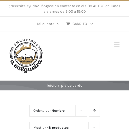
Saltar
¿Necesita ayuda? Póngase en contacto en el 988 411 073 de lunes
a viernes de 9:00 a 19:00
al
contenido
Mi cuenta
CARRITO
Inicio
/
pie de cerdo
Ordena por
Nombre
Mostrar
48 productos