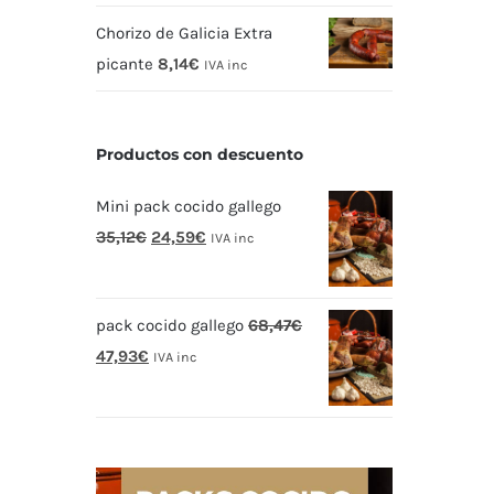
Chorizo de Galicia Extra
picante
8,14
€
IVA inc
Productos con descuento
Mini pack cocido gallego
El
El
35,12
€
24,59
€
IVA inc
precio
precio
original
actual
pack cocido gallego
68,47
€
era:
es:
El
El
47,93
€
35,12€.
24,59€.
IVA inc
precio
precio
original
actual
era:
es:
68,47€.
47,93€.