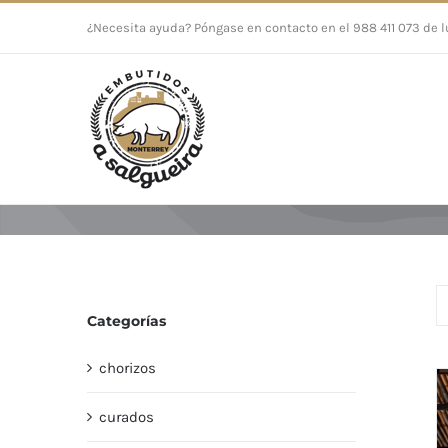
Saltar
¿Necesita ayuda? Póngase en contacto en el 988 411 073 de l
al
contenido
Categorías
chorizos
curados