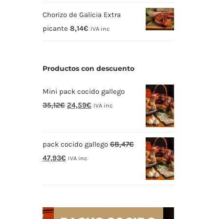
Chorizo de Galicia Extra
picante
8,14
€
IVA inc
Productos con descuento
Mini pack cocido gallego
El
El
35,12
€
24,59
€
IVA inc
precio
precio
original
actual
pack cocido gallego
68,47
€
era:
es:
El
El
47,93
€
35,12€.
24,59€.
IVA inc
precio
precio
original
actual
era:
es:
68,47€.
47,93€.