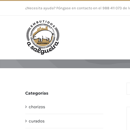
Saltar
¿Necesita ayuda? Póngase en contacto en el 988 411 073 de l
al
contenido
Categorías
chorizos
curados