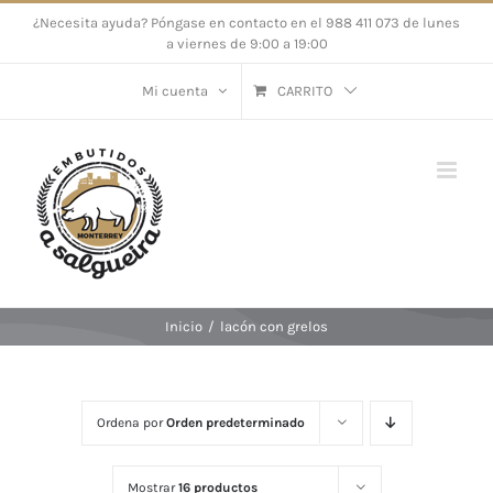
Saltar
¿Necesita ayuda? Póngase en contacto en el 988 411 073 de lunes
a viernes de 9:00 a 19:00
al
contenido
Mi cuenta
CARRITO
Inicio
/
lacón con grelos
Ordena por
Orden predeterminado
Mostrar
16 productos