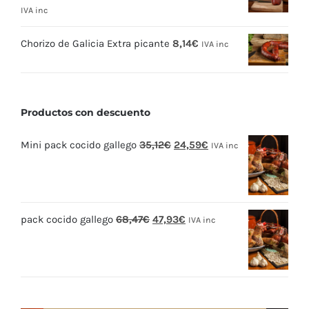
IVA inc
Chorizo de Galicia Extra picante
8,14
€
IVA inc
Productos con descuento
El
El
Mini pack cocido gallego
35,12
€
24,59
€
IVA inc
precio
precio
original
actual
era:
es:
El
El
pack cocido gallego
68,47
€
47,93
€
35,12€.
24,59€.
IVA inc
precio
precio
original
actual
era:
es:
68,47€.
47,93€.