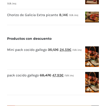
IVA inc
Chorizo de Galicia Extra picante
8,14
€
IVA inc
Productos con descuento
El
El
Mini pack cocido gallego
35,12
€
24,59
€
IVA inc
precio
precio
original
actual
era:
es:
El
El
pack cocido gallego
68,47
€
47,93
€
35,12€.
24,59€.
IVA inc
precio
precio
original
actual
era:
es:
68,47€.
47,93€.