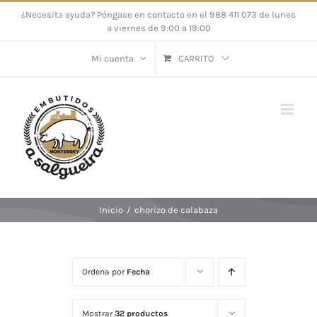
Saltar
¿Necesita ayuda? Póngase en contacto en el 988 411 073 de lunes
a viernes de 9:00 a 19:00
al
contenido
Mi cuenta
CARRITO
Inicio
/
chorizo de calabaza
Ordena por
Fecha
Mostrar
32 productos