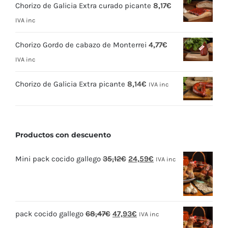
Chorizo de Galicia Extra curado picante
8,17
€
IVA inc
Chorizo Gordo de cabazo de Monterrei
4,77
€
IVA inc
Chorizo de Galicia Extra picante
8,14
€
IVA inc
Productos con descuento
El
El
Mini pack cocido gallego
35,12
€
24,59
€
IVA inc
precio
precio
original
actual
era:
es:
El
El
pack cocido gallego
68,47
€
47,93
€
35,12€.
24,59€.
IVA inc
precio
precio