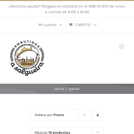
Saltar
¿Necesita ayuda? Póngase en contacto en el 988 411 073 de lunes
a viernes de 9:00 a 19:00
al
contenido
Mi cuenta
CARRITO
Inicio
/
packs
Ordena por
Precio
Mostrar
16 productos