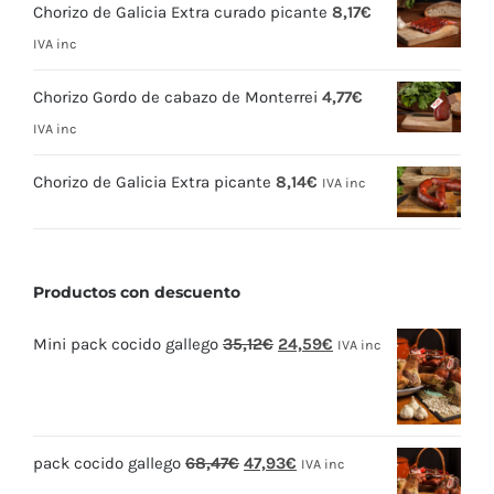
Chorizo de Galicia Extra curado picante
8,17
€
IVA inc
Chorizo Gordo de cabazo de Monterrei
4,77
€
IVA inc
Chorizo de Galicia Extra picante
8,14
€
IVA inc
Productos con descuento
El
El
Mini pack cocido gallego
35,12
€
24,59
€
IVA inc
precio
precio
original
actual
era:
es:
El
El
pack cocido gallego
68,47
€
47,93
€
35,12€.
24,59€.
IVA inc
precio
precio