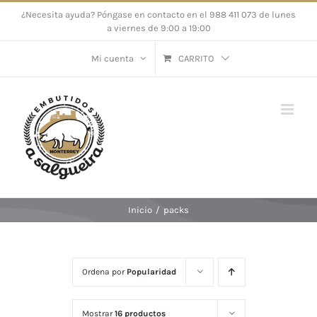
Saltar
¿Necesita ayuda? Póngase en contacto en el 988 411 073 de lunes
a viernes de 9:00 a 19:00
al
contenido
Mi cuenta
CARRITO
Inicio
/
packs
Ordena por
Popularidad
Mostrar
16 productos