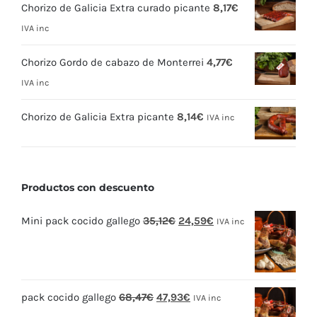
Chorizo de Galicia Extra curado picante
8,17
€
IVA inc
Chorizo Gordo de cabazo de Monterrei
4,77
€
IVA inc
Chorizo de Galicia Extra picante
8,14
€
IVA inc
Productos con descuento
El
El
Mini pack cocido gallego
35,12
€
24,59
€
IVA inc
precio
precio
original
actual
era:
es:
El
El
pack cocido gallego
68,47
€
47,93
€
35,12€.
24,59€.
IVA inc
precio
precio