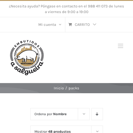
Saltar
¿Necesita ayuda? Póngase en contacto en el 988 411 073 de lunes
a viernes de 9:00 a 19:00
al
contenido
Mi cuenta
CARRITO
Inicio
/
packs
Ordena por
Nombre
Mostrar
48 productos