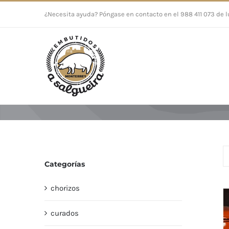
Saltar
¿Necesita ayuda? Póngase en contacto en el 988 411 073 de l
al
contenido
Categorías
chorizos
curados