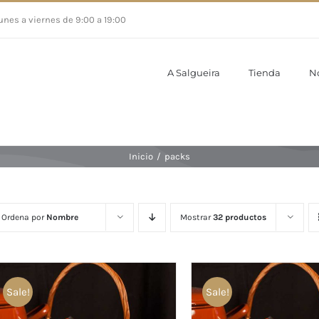
unes a viernes de 9:00 a 19:00
A Salgueira
Tienda
N
Inicio
/
packs
Ordena por
Nombre
Mostrar
32 productos
Sale!
Sale!