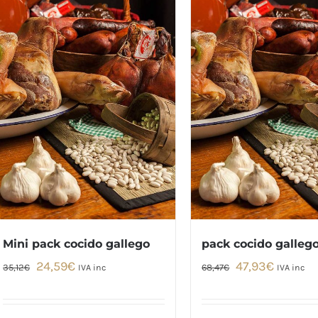
Mini pack cocido gallego
pack cocido galleg
El
El
El
El
24,59
€
47,93
€
35,12
€
68,47
€
IVA inc
IVA inc
precio
precio
precio
precio
original
actual
original
actual