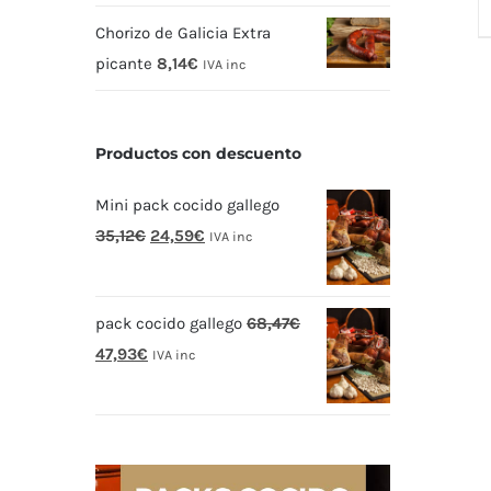
Chorizo de Galicia Extra
picante
8,14
€
IVA inc
Productos con descuento
Mini pack cocido gallego
El
El
35,12
€
24,59
€
IVA inc
precio
precio
original
actual
pack cocido gallego
68,47
€
era:
es:
El
El
47,93
€
35,12€.
24,59€.
IVA inc
precio
precio
original
actual
era:
es:
68,47€.
47,93€.