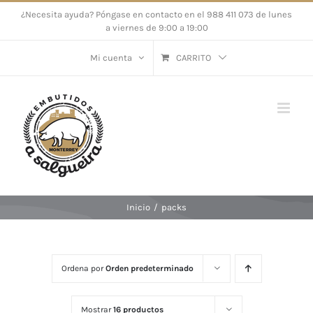
Saltar
¿Necesita ayuda? Póngase en contacto en el 988 411 073 de lunes
a viernes de 9:00 a 19:00
al
contenido
Mi cuenta
CARRITO
Inicio
/
packs
Ordena por
Orden predeterminado
Mostrar
16 productos