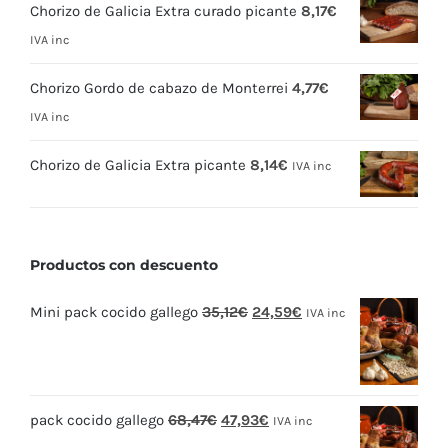
Chorizo de Galicia Extra curado picante
8,17
€
IVA inc
Chorizo Gordo de cabazo de Monterrei
4,77
€
IVA inc
Chorizo de Galicia Extra picante
8,14
€
IVA inc
Productos con descuento
El
El
Mini pack cocido gallego
35,12
€
24,59
€
IVA inc
precio
precio
original
actual
era:
es:
El
El
pack cocido gallego
68,47
€
47,93
€
35,12€.
24,59€.
IVA inc
precio
precio