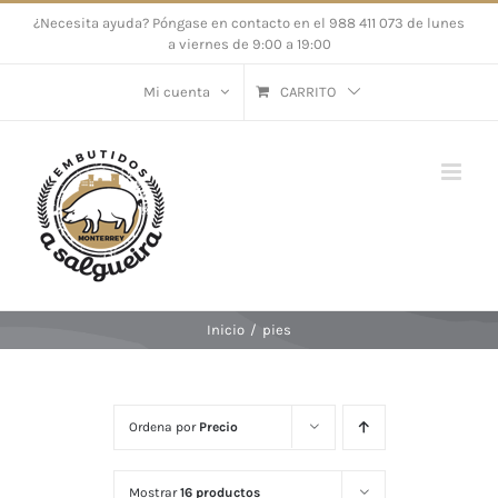
Saltar
¿Necesita ayuda? Póngase en contacto en el 988 411 073 de lunes
a viernes de 9:00 a 19:00
al
contenido
Mi cuenta
CARRITO
Inicio
/
pies
Ordena por
Precio
Mostrar
16 productos