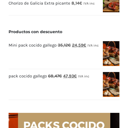
Chorizo de Galicia Extra picante
8,14
€
IVA inc
Productos con descuento
El
El
Mini pack cocido gallego
35,12
€
24,59
€
IVA inc
precio
precio
original
actual
era:
es:
El
El
pack cocido gallego
68,47
€
47,93
€
35,12€.
24,59€.
IVA inc
precio
precio
original
actual
era:
es:
68,47€.
47,93€.