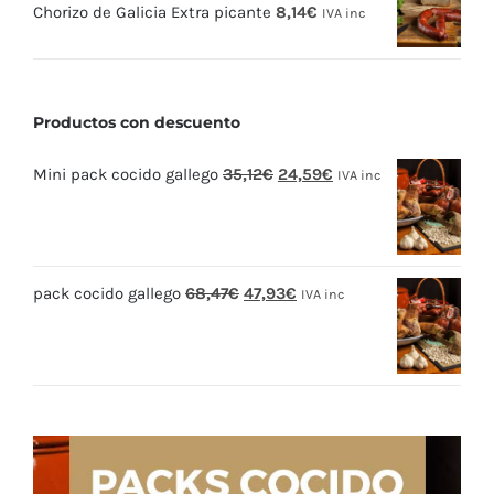
Chorizo de Galicia Extra picante
8,14
€
IVA inc
Productos con descuento
El
El
Mini pack cocido gallego
35,12
€
24,59
€
IVA inc
precio
precio
original
actual
era:
es:
El
El
pack cocido gallego
68,47
€
47,93
€
35,12€.
24,59€.
IVA inc
precio
precio
original
actual
era:
es:
68,47€.
47,93€.