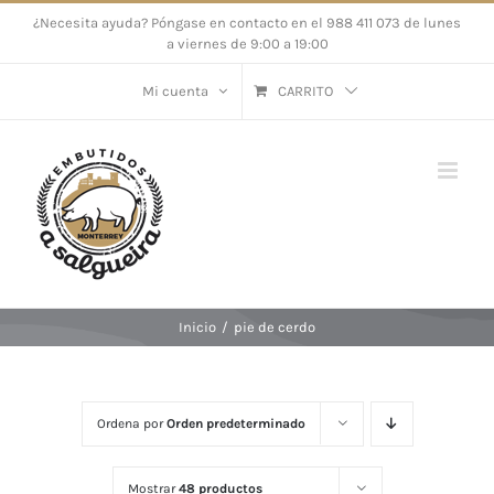
Saltar
¿Necesita ayuda? Póngase en contacto en el 988 411 073 de lunes
a viernes de 9:00 a 19:00
al
contenido
Mi cuenta
CARRITO
Inicio
/
pie de cerdo
Ordena por
Orden predeterminado
Mostrar
48 productos