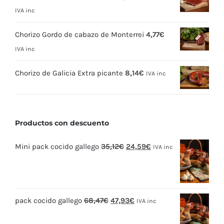
IVA inc
Chorizo Gordo de cabazo de Monterrei
4,77
€
IVA inc
Chorizo de Galicia Extra picante
8,14
€
IVA inc
Productos con descuento
El
El
Mini pack cocido gallego
35,12
€
24,59
€
IVA inc
precio
precio
original
actual
era:
es:
El
El
pack cocido gallego
68,47
€
47,93
€
35,12€.
24,59€.
IVA inc
precio
precio