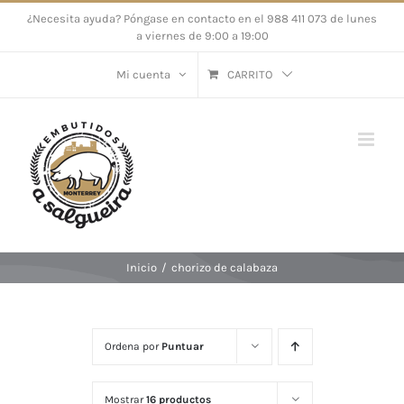
Saltar
¿Necesita ayuda? Póngase en contacto en el 988 411 073 de lunes
a viernes de 9:00 a 19:00
al
contenido
Mi cuenta
CARRITO
Inicio
/
chorizo de calabaza
Ordena por
Puntuar
Mostrar
16 productos