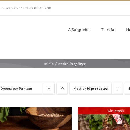
unes a viernes de 9:00 a 19:00
A Salgueira
Tienda
N
Inicio
/
androlla gallega
Ordena por
Puntuar
Mostrar
16 productos
Sin stock