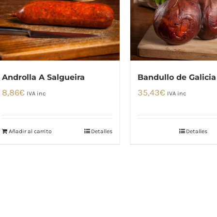
Androlla A Salgueira
Bandullo de Galicia
8,86
€
35,43
€
IVA inc
IVA inc
Añadir al carrito
Detalles
Detalles