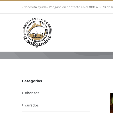
Saltar
¿Necesita ayuda? Póngase en contacto en el 988 411 073 de l
al
contenido
Categorías
chorizos
curados