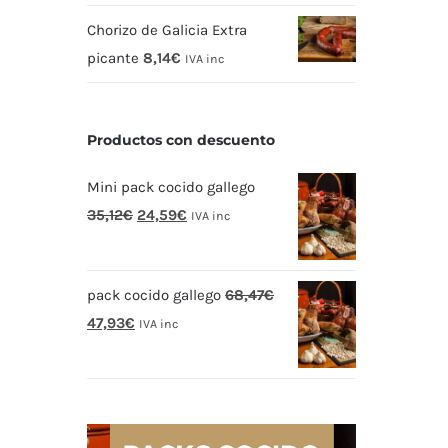
Chorizo de Galicia Extra
picante
8,14
€
IVA inc
Productos con descuento
Mini pack cocido gallego
El
El
35,12
€
24,59
€
IVA inc
precio
precio
original
actual
pack cocido gallego
68,47
€
era:
es:
El
El
47,93
€
35,12€.
24,59€.
IVA inc
precio
precio
original
actual
era:
es:
68,47€.
47,93€.