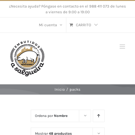
Saltar
¿Necesita ayuda? Póngase en contacto en el 988 411 073 de lunes
a viernes de 9:00 a 19:00
al
contenido
Mi cuenta
CARRITO
Inicio
/
packs
Ordena por
Nombre
Mostrar
48 productos