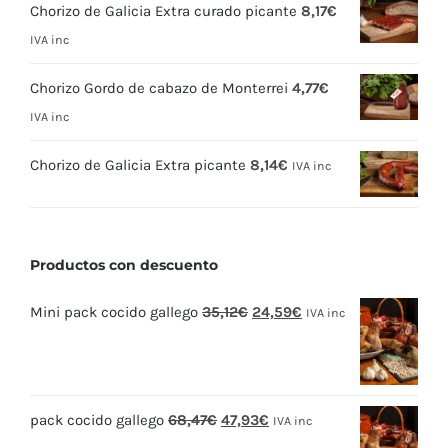
Chorizo de Galicia Extra curado picante
8,17
€
IVA inc
Chorizo Gordo de cabazo de Monterrei
4,77
€
IVA inc
Chorizo de Galicia Extra picante
8,14
€
IVA inc
Productos con descuento
El
El
Mini pack cocido gallego
35,12
€
24,59
€
IVA inc
precio
precio
original
actual
era:
es:
El
El
pack cocido gallego
68,47
€
47,93
€
35,12€.
24,59€.
IVA inc
precio
precio