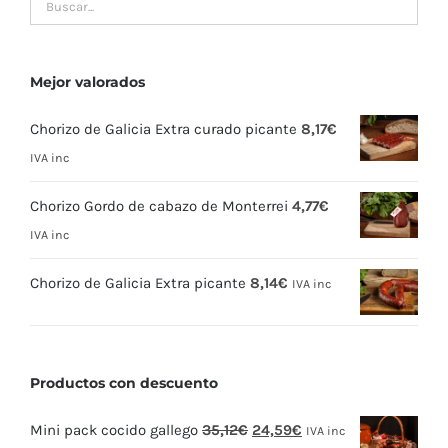
Mejor valorados
Chorizo de Galicia Extra curado picante
8,17
€
IVA inc
Chorizo Gordo de cabazo de Monterrei
4,77
€
IVA inc
Chorizo de Galicia Extra picante
8,14
€
IVA inc
Productos con descuento
El
El
Mini pack cocido gallego
35,12
€
24,59
€
IVA inc