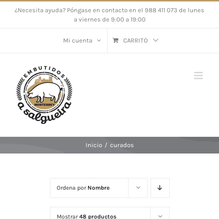
Saltar
¿Necesita ayuda? Póngase en contacto en el 988 411 073 de lunes
a viernes de 9:00 a 19:00
al
contenido
Mi cuenta
CARRITO
Inicio
/
curados
Ordena por
Nombre
Mostrar
48 productos