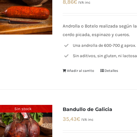
8,86
€
IVA inc
Androlla o Botelo realizada según la
cerdo picada, espinazo y cueros.
Una androlla de 600-700 g aprox.
Sin aditivos, sin gluten, ni lactosa
Añadir al carrito
Detalles
Sin stock
Bandullo de Galicia
35,43
€
IVA inc