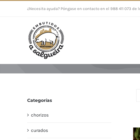
Saltar
¿Necesita ayuda? Póngase en contacto en el 988 411 073 de l
al
contenido
Categorías
chorizos
curados