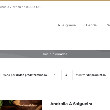
unes a viernes de 9:00 a 19:00
A Salgueira
Tienda
N
Inicio
/
curados
Ordena por
Orden predeterminado
Mostrar
32 productos
Androlla A Salgueira