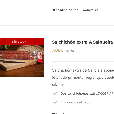
Añadir al carrito
Detalles
Sin stock
Salchichón extra A Salgueir
7,68
€
IVA inc
Salchichón extra de Galicia elabora
le añade pimienta negra (que puede 
cilantro.
Dos salchichones extra.700GR A
Envasados al vacío.