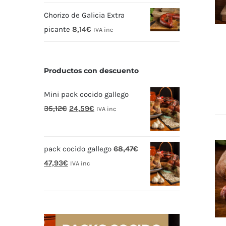
Chorizo de Galicia Extra
picante
8,14
€
IVA inc
Productos con descuento
Mini pack cocido gallego
El
El
35,12
€
24,59
€
IVA inc
precio
precio
original
actual
pack cocido gallego
68,47
€
era:
es:
El
El
47,93
€
35,12€.
24,59€.
IVA inc
precio
precio
original
actual
era:
es:
68,47€.
47,93€.