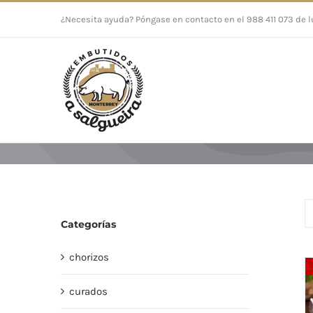
Saltar
¿Necesita ayuda? Póngase en contacto en el 988 411 073 de l
al
contenido
Categorías
chorizos
curados