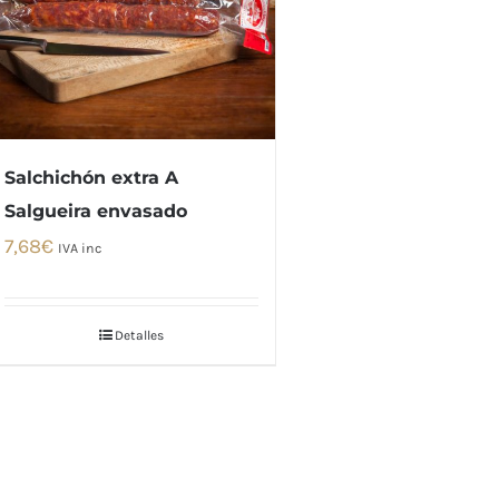
Salchichón extra A
Salgueira envasado
7,68
€
IVA inc
Detalles