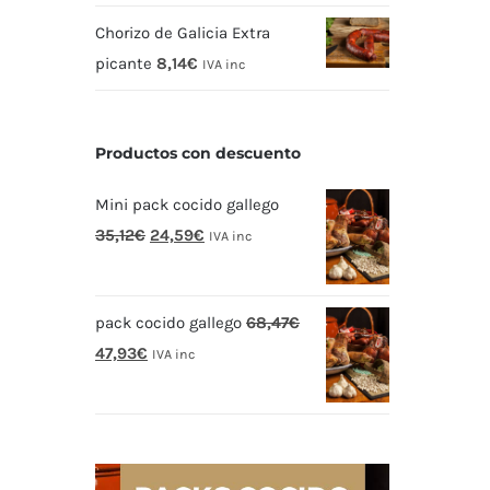
Chorizo de Galicia Extra
picante
8,14
€
IVA inc
Productos con descuento
Mini pack cocido gallego
El
El
35,12
€
24,59
€
IVA inc
precio
precio
original
actual
pack cocido gallego
68,47
€
era:
es:
El
El
47,93
€
35,12€.
24,59€.
IVA inc
precio
precio
original
actual
era:
es:
68,47€.
47,93€.