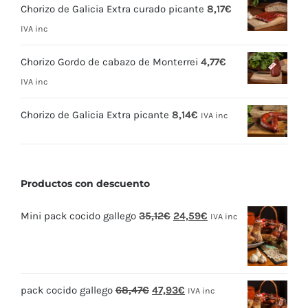
Chorizo de Galicia Extra curado picante
8,17
€
IVA inc
Chorizo Gordo de cabazo de Monterrei
4,77
€
IVA inc
Chorizo de Galicia Extra picante
8,14
€
IVA inc
Productos con descuento
El
El
Mini pack cocido gallego
35,12
€
24,59
€
IVA inc
precio
precio
original
actual
era:
es:
El
El
pack cocido gallego
68,47
€
47,93
€
35,12€.
24,59€.
IVA inc