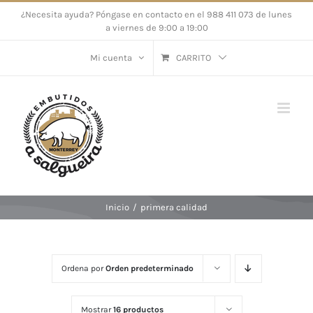
Saltar
¿Necesita ayuda? Póngase en contacto en el 988 411 073 de lunes
a viernes de 9:00 a 19:00
al
contenido
Mi cuenta
CARRITO
Inicio
/
primera calidad
Ordena por
Orden predeterminado
Mostrar
16 productos