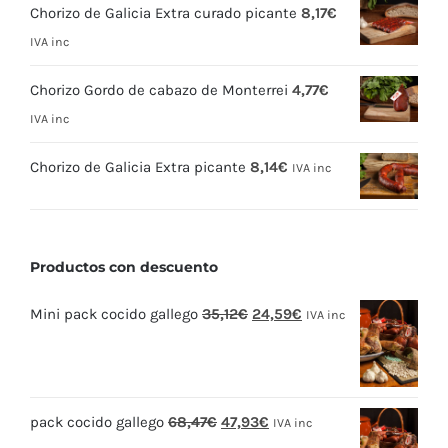
Chorizo de Galicia Extra curado picante
8,17
€
IVA inc
Chorizo Gordo de cabazo de Monterrei
4,77
€
IVA inc
Chorizo de Galicia Extra picante
8,14
€
IVA inc
Productos con descuento
El
El
Mini pack cocido gallego
35,12
€
24,59
€
IVA inc
precio
precio
original
actual
era:
es:
El
El
pack cocido gallego
68,47
€
47,93
€
35,12€.
24,59€.
IVA inc