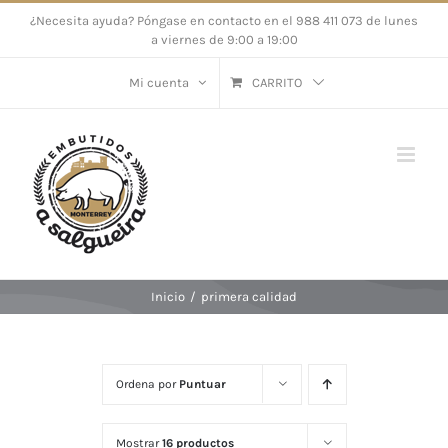
Saltar
¿Necesita ayuda? Póngase en contacto en el 988 411 073 de lunes
a viernes de 9:00 a 19:00
al
contenido
Mi cuenta
CARRITO
Inicio
/
primera calidad
Ordena por
Puntuar
Mostrar
16 productos