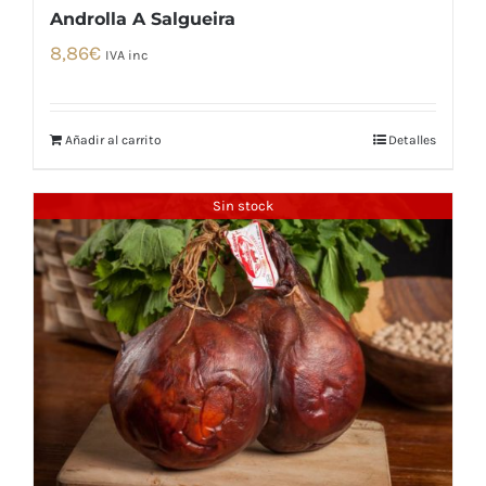
Androlla A Salgueira
8,86
€
IVA inc
Añadir al carrito
Detalles
Sin stock