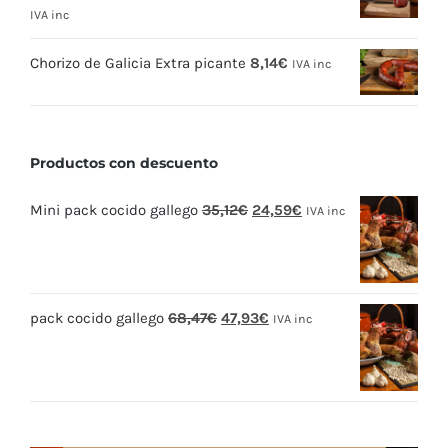
IVA inc
Chorizo de Galicia Extra picante
8,14
€
IVA inc
Productos con descuento
El
El
Mini pack cocido gallego
35,12
€
24,59
€
IVA inc
precio
precio
original
actual
era:
es:
El
El
pack cocido gallego
68,47
€
47,93
€
35,12€.
24,59€.
IVA inc
precio
precio
original
actual
era:
es:
68,47€.
47,93€.