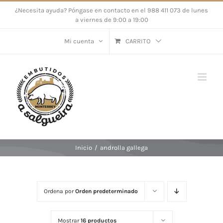
Saltar
¿Necesita ayuda? Póngase en contacto en el 988 411 073 de lunes
a viernes de 9:00 a 19:00
al
contenido
Mi cuenta
CARRITO
Inicio
/
androlla gallega
Ordena por
Orden predeterminado
Mostrar
16 productos