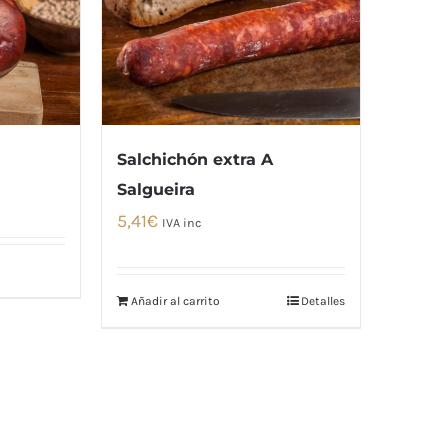
Salchichón extra A
Salgueira
5,41
€
IVA inc
Añadir al carrito
Detalles