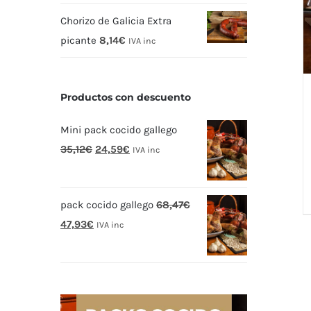
Chorizo de Galicia Extra
picante
8,14
€
IVA inc
Productos con descuento
Mini pack cocido gallego
El
El
35,12
€
24,59
€
IVA inc
precio
precio
original
actual
pack cocido gallego
68,47
€
era:
es:
El
El
47,93
€
35,12€.
24,59€.
IVA inc
precio
precio
original
actual
era:
es:
68,47€.
47,93€.