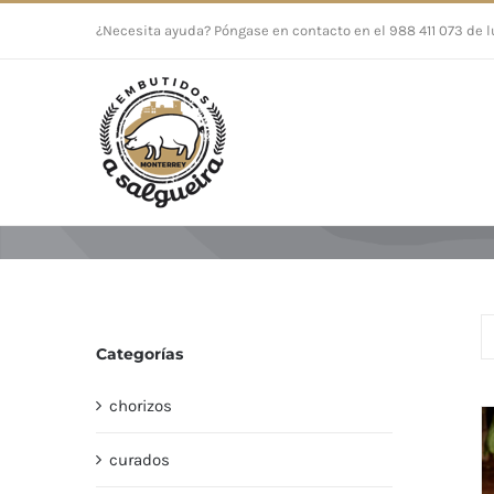
Saltar
¿Necesita ayuda? Póngase en contacto en el 988 411 073 de l
al
contenido
Categorías
chorizos
curados