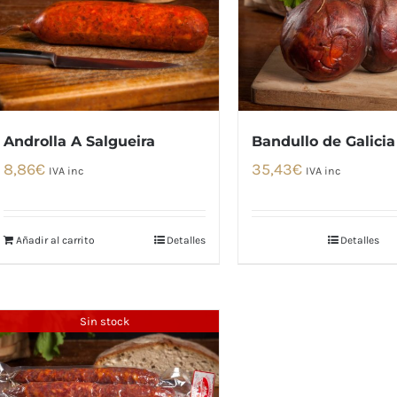
Androlla A Salgueira
Bandullo de Galicia
8,86
€
35,43
€
IVA inc
IVA inc
Añadir al carrito
Detalles
Detalles
Sin stock