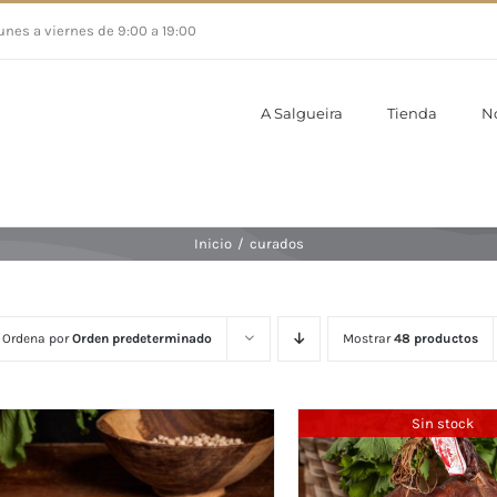
unes a viernes de 9:00 a 19:00
A Salgueira
Tienda
N
Inicio
/
curados
Ordena por
Orden predeterminado
Mostrar
48 productos
Sin stock