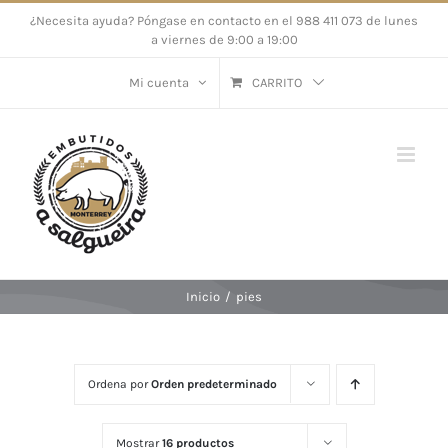
Saltar
¿Necesita ayuda? Póngase en contacto en el 988 411 073 de lunes
a viernes de 9:00 a 19:00
al
contenido
Mi cuenta
CARRITO
Inicio
/
pies
Ordena por
Orden predeterminado
Mostrar
16 productos