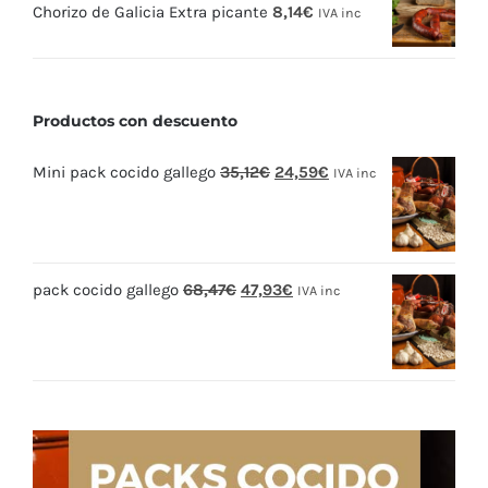
Chorizo de Galicia Extra picante
8,14
€
IVA inc
Productos con descuento
El
El
Mini pack cocido gallego
35,12
€
24,59
€
IVA inc
precio
precio
original
actual
era:
es:
El
El
pack cocido gallego
68,47
€
47,93
€
35,12€.
24,59€.
IVA inc
precio
precio
original
actual
era:
es:
68,47€.
47,93€.