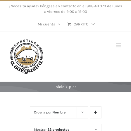
Saltar
¿Necesita ayuda? Póngase en contacto en el 988 411 073 de lunes
a viernes de 9:00 a 19:00
al
contenido
Mi cuenta
CARRITO
Inicio
/
pies
Ordena por
Nombre
Mostrar
32 productos