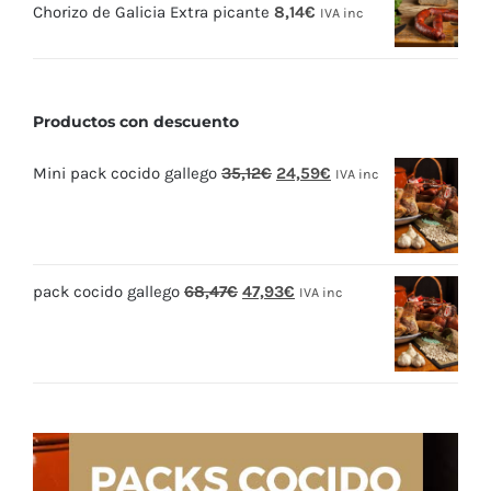
Chorizo de Galicia Extra picante
8,14
€
IVA inc
Productos con descuento
El
El
Mini pack cocido gallego
35,12
€
24,59
€
IVA inc
precio
precio
original
actual
era:
es:
El
El
pack cocido gallego
68,47
€
47,93
€
35,12€.
24,59€.
IVA inc
precio
precio
original
actual
era:
es:
68,47€.
47,93€.