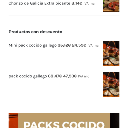
Chorizo de Galicia Extra picante
8,14
€
IVA inc
Productos con descuento
El
El
Mini pack cocido gallego
35,12
€
24,59
€
IVA inc
precio
precio
original
actual
era:
es:
El
El
pack cocido gallego
68,47
€
47,93
€
35,12€.
24,59€.
IVA inc
precio
precio
original
actual
era:
es:
68,47€.
47,93€.