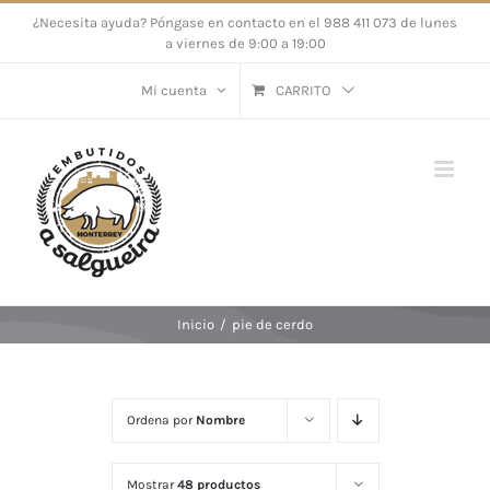
Saltar
¿Necesita ayuda? Póngase en contacto en el 988 411 073 de lunes
a viernes de 9:00 a 19:00
al
contenido
Mi cuenta
CARRITO
Inicio
/
pie de cerdo
Ordena por
Nombre
Mostrar
48 productos