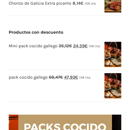
Chorizo de Galicia Extra picante
8,14
€
IVA inc
Productos con descuento
El
El
Mini pack cocido gallego
35,12
€
24,59
€
IVA inc
precio
precio
original
actual
era:
es:
El
El
pack cocido gallego
68,47
€
47,93
€
35,12€.
24,59€.
IVA inc
precio
precio
original
actual
era:
es:
68,47€.
47,93€.