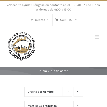
Saltar
¿Necesita ayuda? Póngase en contacto en el 988 411 073 de lunes
a viernes de 9:00 a 19:00
al
contenido
Mi cuenta
CARRITO
Inicio
/
pie de cerdo
Ordena por
Nombre
Mostrar
32 productos