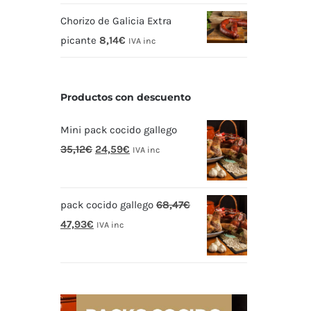
Chorizo de Galicia Extra
picante
8,14
€
IVA inc
Productos con descuento
Mini pack cocido gallego
El
El
35,12
€
24,59
€
IVA inc
precio
precio
original
actual
pack cocido gallego
68,47
€
era:
es:
El
El
47,93
€
35,12€.
24,59€.
IVA inc
precio
precio
original
actual
era:
es:
68,47€.
47,93€.