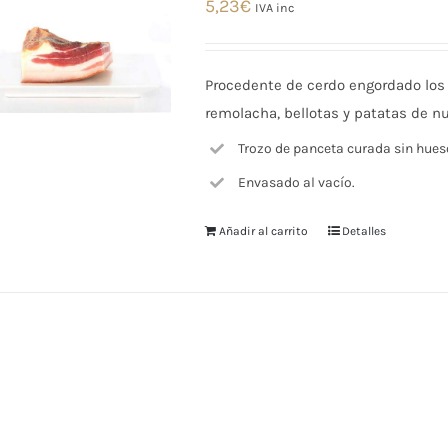
5,23
€
IVA inc
Procedente de cerdo engordado los
remolacha, bellotas y patatas de nu
Trozo de panceta curada sin hues
Envasado al vacío.
Añadir al carrito
Detalles