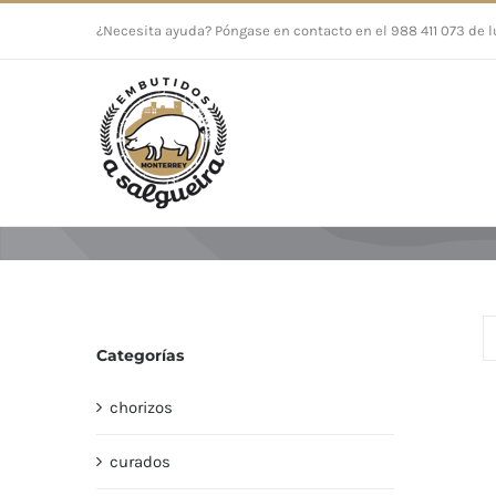
Saltar
¿Necesita ayuda? Póngase en contacto en el 988 411 073 de l
al
contenido
Categorías
chorizos
curados