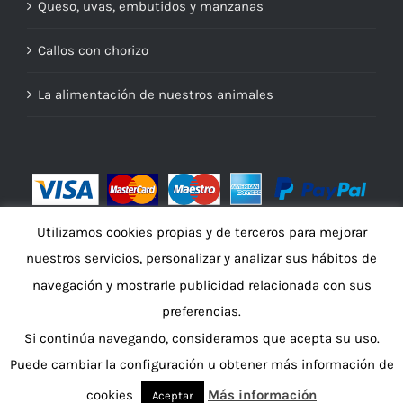
Queso, uvas, embutidos y manzanas
Callos con chorizo
La alimentación de nuestros animales
Utilizamos cookies propias y de terceros para mejorar
nuestros servicios, personalizar y analizar sus hábitos de
navegación y mostrarle publicidad relacionada con sus
preferencias.
Si continúa navegando, consideramos que acepta su uso.
© Copyright 2016 -
2026 | Embutidos A Salgueira por
nacher
Puede cambiar la configuración u obtener más información de
publicidad
| Todos los derechos reservados
cookies
Más información
Aceptar