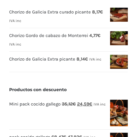
Chorizo de Galicia Extra curado picante
8,17
€
IVA inc
Chorizo Gordo de cabazo de Monterrei
4,77
€
IVA inc
Chorizo de Galicia Extra picante
8,14
€
IVA inc
Productos con descuento
El
El
Mini pack cocido gallego
35,12
€
24,59
€
IVA inc
precio
precio
original
actual
era:
es:
El
El