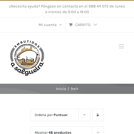
Saltar
¿Necesita ayuda? Póngase en contacto en el 988 411 073 de lunes
a viernes de 9:00 a 19:00
al
contenido
Mi cuenta
CARRITO
Inicio
/
freír
Ordena por
Puntuar
Mostrar
48 productos